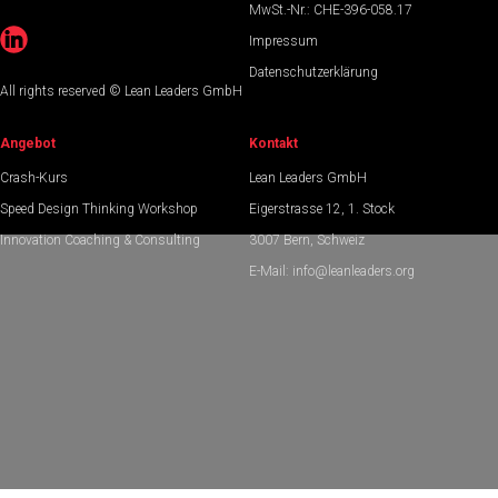
MwSt.-Nr.: CHE-396-058.17
Impressum
Datenschutzerklärung
All rights reserved © Lean Leaders GmbH
Angebot
Kontakt
Crash-Kurs
Lean Leaders GmbH
Speed Design Thinking Workshop
Eigerstrasse 12, 1. Stock
Innovation Coaching & Consulting
3007 Bern, Schweiz
E-Mail:
info@leanleaders.org